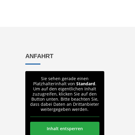
ANFAHRT
Sie sehen gerade einen
Platzhalterinhalt von
Standard
.
Um auf den eigentlichen Inhalt
zuzugreifen, klicken Sie auf den
Button unten. Bitte beachten Sie,
dass dabei Daten an Drittanbieter
weitergegeben werden.
Inhalt entsperren